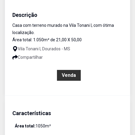
Terreno
Venda
Cód:
62
Descrição
Casa com terreno murado na Vila Tonani I, com ótima
localização.
Área total: 1.050m² de 21,00 X 50,00
Vila Tonani I, Dourados - MS
Compartilhar
R$ 3.100.000,00
Venda
Características
Área total:
1050
m²