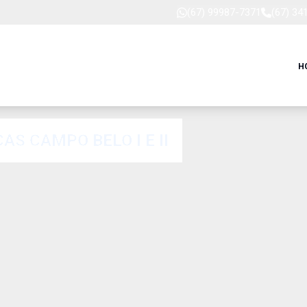
(67) 99987-7371
(67) 34
H
S CAMPO BELO I E II