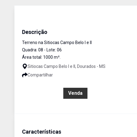
Terreno
Venda
Cód:
483
Descrição
Terreno na Sitiocas Campo Belo I e II
Quadra: 08 - Lote: 06
Área total: 1000 m².
Sitiocas Campo Belo I e II, Dourados - MS
Compartilhar
R$ 150.000,00
Venda
Características