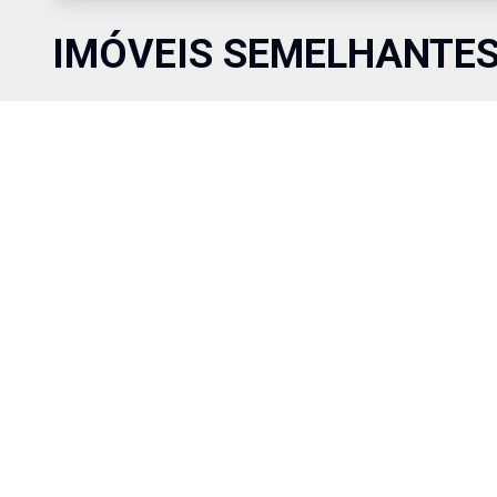
IMÓVEIS SEMELHANTE
Comparar
R$ 150.000,00
Venda
Cód:
481
Terreno na Sitiocas campo Belo I e II Quadra: 11 - Lote: 10 Áre
1000m².