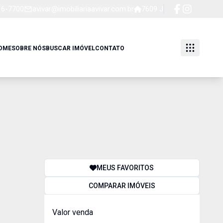
16-7700
avivar@imobiliariaavivar.com.br
7609 J
OME
SOBRE NÓS
BUSCAR IMÓVEL
CONTATO
MEUS FAVORITOS
COMPARAR IMÓVEIS
Valor venda