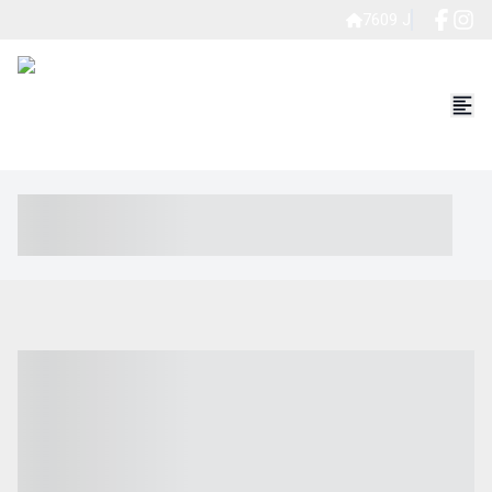
7609 J
----- ----- -- ------ ---- ---- -- ----- ----- ----- --- ------