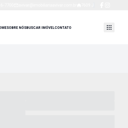
16-7700
avivar@imobiliariaavivar.com.br
7609 J
OME
SOBRE NÓS
BUSCAR IMÓVEL
CONTATO