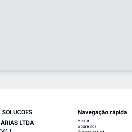
R SOLUCOES
Navegação rápida
Home
IÁRIAS LTDA
Sobre nós
7609 J