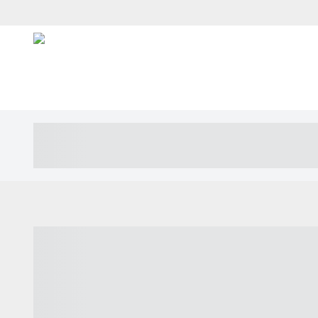
----- ----- -- ------ ---- ---- -- ----- ---