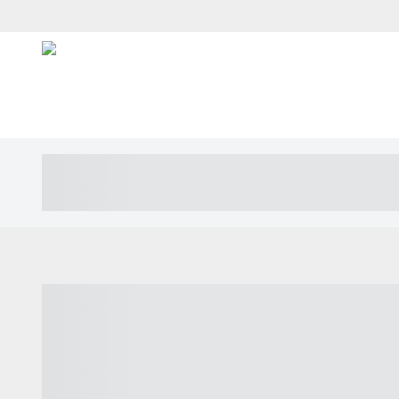
----- ----- -- ------ ---- ---- -- ----- ---