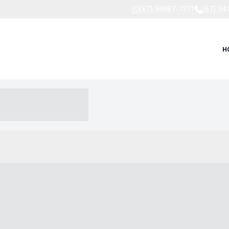
(67) 99987-7371
(67) 34
H
-- ----- --- ------