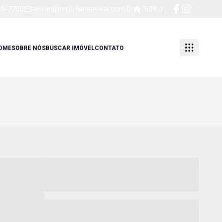
16-7700
avivar@imobiliariaavivar.com.br
7609 J
OME
SOBRE NÓS
BUSCAR IMÓVEL
CONTATO