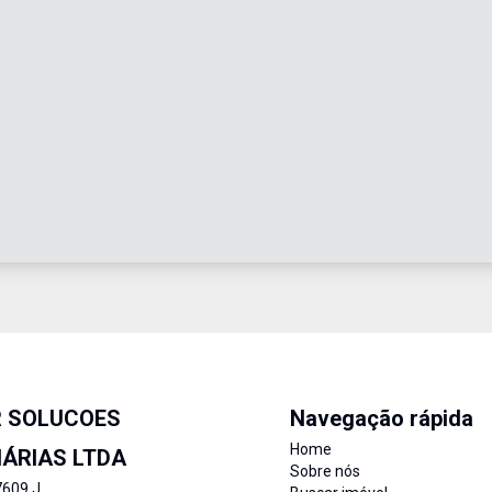
R SOLUCOES
Navegação rápida
Home
IÁRIAS LTDA
Sobre nós
7609 J