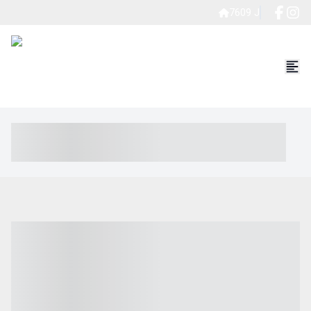
7609 J
----- ----- -- ------ ---- ---- -- ----- ----- ----- --- ------