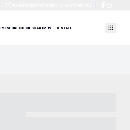
16-7700
avivar@imobiliariaavivar.com.br
7609 J
OME
SOBRE NÓS
BUSCAR IMÓVEL
CONTATO