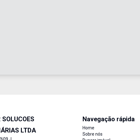
R SOLUCOES
Navegação rápida
Home
IÁRIAS LTDA
Sobre nós
7609 J