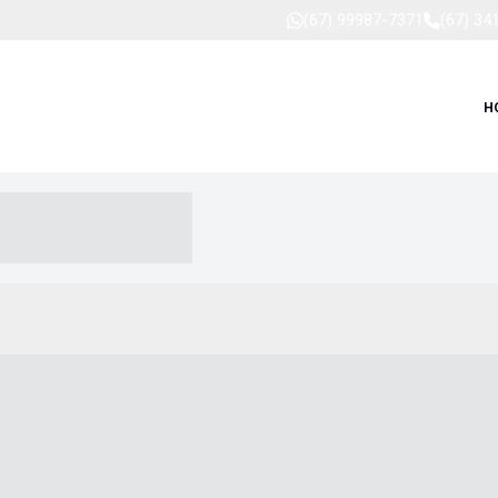
(67) 99987-7371
(67) 34
H
-- ----- --- ------