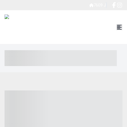
7609 J
----- ----- -- ------ ---- ---- -- ----- ----- ----- --- ------