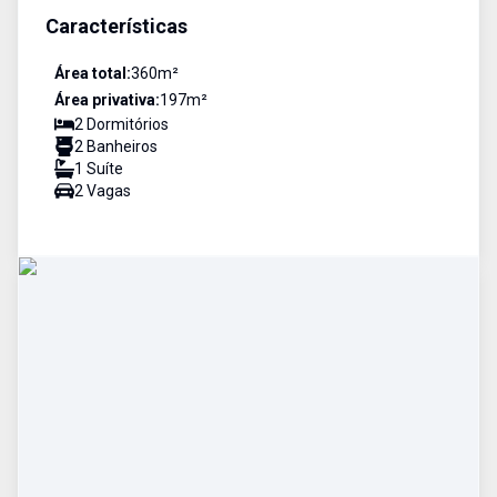
Características
Área total:
360
m²
Área privativa:
197
m²
2
Dormitório
s
2
Banheiro
s
1
Suíte
2
Vaga
s