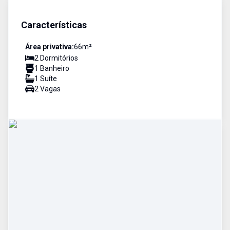
Características
Área privativa:
66
m²
2
Dormitório
s
1
Banheiro
1
Suíte
2
Vaga
s